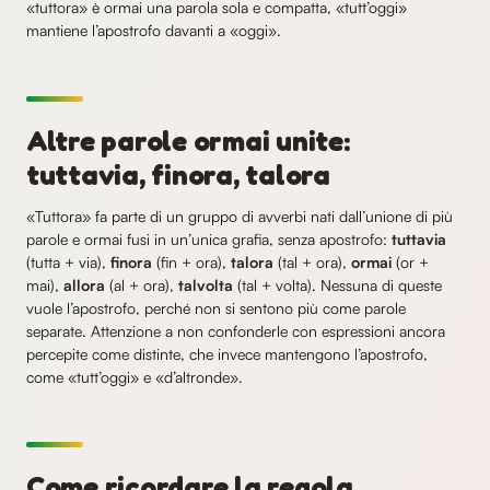
«tuttora» è ormai una parola sola e compatta, «tutt’oggi»
mantiene l’apostrofo davanti a «oggi».
Altre parole ormai unite:
tuttavia, finora, talora
«Tuttora» fa parte di un gruppo di avverbi nati dall’unione di più
parole e ormai fusi in un’unica grafia, senza apostrofo:
tuttavia
(tutta + via),
finora
(fin + ora),
talora
(tal + ora),
ormai
(or +
mai),
allora
(al + ora),
talvolta
(tal + volta). Nessuna di queste
vuole l’apostrofo, perché non si sentono più come parole
separate. Attenzione a non confonderle con espressioni ancora
percepite come distinte, che invece mantengono l’apostrofo,
come «tutt’oggi» e «d’altronde».
Come ricordare la regola