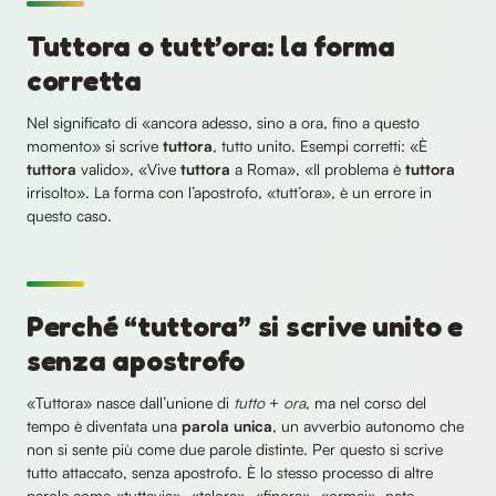
Tuttora o tutt’ora: la forma
corretta
Nel significato di «ancora adesso, sino a ora, fino a questo
momento» si scrive
tuttora
, tutto unito. Esempi corretti: «È
tuttora
valido», «Vive
tuttora
a Roma», «Il problema è
tuttora
irrisolto». La forma con l’apostrofo, «tutt’ora», è un errore in
questo caso.
Perché “tuttora” si scrive unito e
senza apostrofo
«Tuttora» nasce dall’unione di
tutto
+
ora
, ma nel corso del
tempo è diventata una
parola unica
, un avverbio autonomo che
non si sente più come due parole distinte. Per questo si scrive
tutto attaccato, senza apostrofo. È lo stesso processo di altre
parole come «tuttavia», «talora», «finora», «ormai», nate