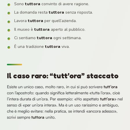
Sono
tuttora
convinto di avere ragione.
La domanda resta
tuttora
senza risposta.
Lavora
tuttora
per quell’azienda.
Il museo è
tuttora
aperto al pubblico.
Ci sentiamo
tuttora
ogni settimana.
È una tradizione
tuttora
viva.
Il caso raro: “tutt’ora” staccato
Esiste un unico caso, molto raro, in cui si può scrivere
tutt’ora
con l’apostrofo: quando significa letteralmente «tutta l’ora», cioè
l’intera durata di un’ora. Per esempio: «Ho aspettato
tutt’ora
» nel
senso di «per un’ora intera». Ma è un uso rarissimo e ambiguo,
che è meglio evitare: nella pratica, se intendi «ancora adesso»,
scrivi sempre
tuttora
unito.