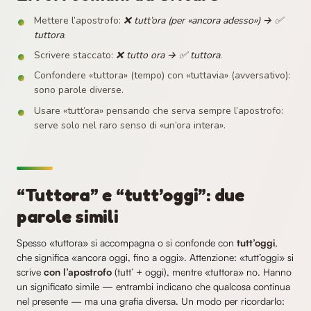
Mettere l’apostrofo:
❌ tutt’ora (per «ancora adesso») → ✅
tuttora
.
Scrivere staccato:
❌ tutto ora → ✅ tuttora
.
Confondere «tuttora» (tempo) con «tuttavia» (avversativo):
sono parole diverse.
Usare «tutt’ora» pensando che serva sempre l’apostrofo:
serve solo nel raro senso di «un’ora intera».
“Tuttora” e “tutt’oggi”: due
parole simili
Spesso «tuttora» si accompagna o si confonde con
tutt’oggi
,
che significa «ancora oggi, fino a oggi». Attenzione: «tutt’oggi» si
scrive
con l’apostrofo
(tutt’ + oggi), mentre «tuttora» no. Hanno
un significato simile — entrambi indicano che qualcosa continua
nel presente — ma una grafia diversa. Un modo per ricordarlo: