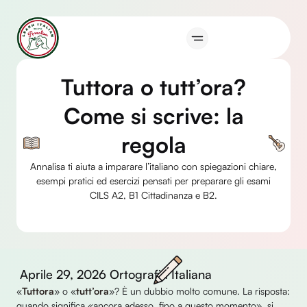
Vai
al
contenuto
Tuttora o tutt’ora?
Come si scrive: la
regola
Annalisa ti aiuta a imparare l’italiano con spiegazioni chiare,
esempi pratici ed esercizi pensati per preparare gli esami
CILS A2, B1 Cittadinanza e B2.
Aprile 29, 2026
Ortografia Italiana
«
Tuttora
» o «
tutt’ora
»? È un dubbio molto comune. La risposta:
quando significa «ancora adesso, fino a questo momento», si