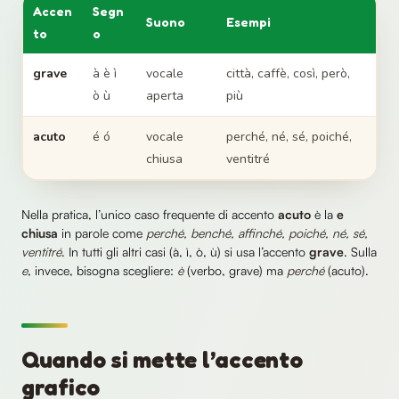
Accen
Segn
Suono
Esempi
to
o
grave
à è ì
vocale
città, caffè, così, però,
ò ù
aperta
più
acuto
é ó
vocale
perché, né, sé, poiché,
chiusa
ventitré
Nella pratica, l’unico caso frequente di accento
acuto
è la
e
chiusa
in parole come
perché, benché, affinché, poiché, né, sé,
ventitré
. In tutti gli altri casi (à, ì, ò, ù) si usa l’accento
grave
. Sulla
e
, invece, bisogna scegliere:
è
(verbo, grave) ma
perché
(acuto).
Quando si mette l’accento
grafico