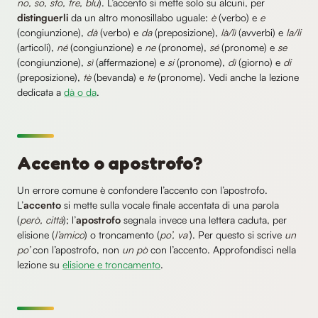
no, so, sto, tre, blu
). L’accento si mette solo su alcuni, per
distinguerli
da un altro monosillabo uguale:
è
(verbo) e
e
(congiunzione),
dà
(verbo) e
da
(preposizione),
là/lì
(avverbi) e
la/li
(articoli),
né
(congiunzione) e
ne
(pronome),
sé
(pronome) e
se
(congiunzione),
sì
(affermazione) e
si
(pronome),
dì
(giorno) e
di
(preposizione),
tè
(bevanda) e
te
(pronome). Vedi anche la lezione
dedicata a
dà o da
.
Accento o apostrofo?
Un errore comune è confondere l’accento con l’apostrofo.
L’
accento
si mette sulla vocale finale accentata di una parola
(
però, città
); l’
apostrofo
segnala invece una lettera caduta, per
elisione (
l’amico
) o troncamento (
po’, va’
). Per questo si scrive
un
po’
con l’apostrofo, non
un pò
con l’accento. Approfondisci nella
lezione su
elisione e troncamento
.