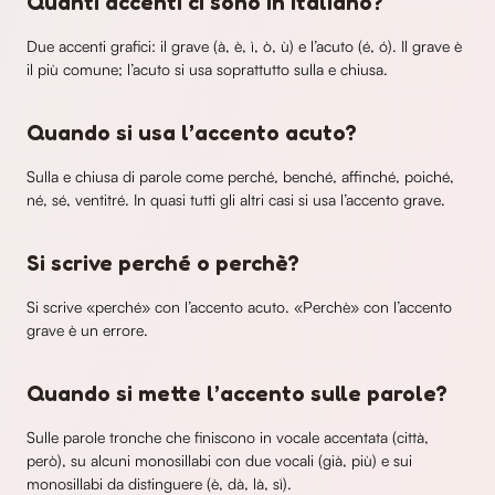
Quanti accenti ci sono in italiano?
Due accenti grafici: il grave (à, è, ì, ò, ù) e l’acuto (é, ó). Il grave è
il più comune; l’acuto si usa soprattutto sulla e chiusa.
Quando si usa l’accento acuto?
Sulla e chiusa di parole come perché, benché, affinché, poiché,
né, sé, ventitré. In quasi tutti gli altri casi si usa l’accento grave.
Si scrive perché o perchè?
Si scrive «perché» con l’accento acuto. «Perchè» con l’accento
grave è un errore.
Quando si mette l’accento sulle parole?
Sulle parole tronche che finiscono in vocale accentata (città,
però), su alcuni monosillabi con due vocali (già, più) e sui
monosillabi da distinguere (è, dà, là, sì).