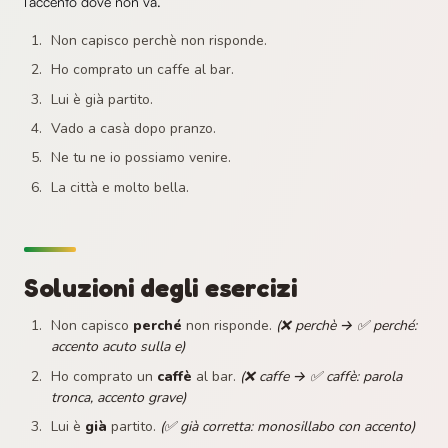
l’accento dove non va.
Non capisco perchè non risponde.
Ho comprato un caffe al bar.
Lui è già partito.
Vado a casà dopo pranzo.
Ne tu ne io possiamo venire.
La città e molto bella.
Soluzioni degli esercizi
Non capisco
perché
non risponde.
(❌ perchè → ✅ perché:
accento acuto sulla e)
Ho comprato un
caffè
al bar.
(❌ caffe → ✅ caffè: parola
tronca, accento grave)
Lui è
già
partito.
(✅ già corretta: monosillabo con accento)