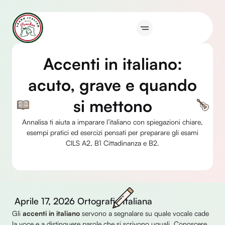
Vai
al
contenuto
Accenti in italiano:
acuto, grave e quando
si mettono
Annalisa ti aiuta a imparare l’italiano con spiegazioni chiare,
esempi pratici ed esercizi pensati per preparare gli esami
CILS A2, B1 Cittadinanza e B2.
Aprile 17, 2026
Ortografia Italiana
Gli
accenti in italiano
servono a segnalare su quale vocale cade
la voce e a distinguere parole che si scrivono uguali. Conoscere