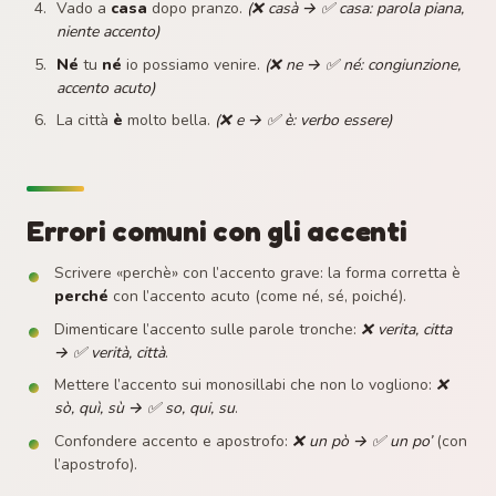
Vado a
casa
dopo pranzo.
(❌ casà → ✅ casa: parola piana,
niente accento)
Né
tu
né
io possiamo venire.
(❌ ne → ✅ né: congiunzione,
accento acuto)
La città
è
molto bella.
(❌ e → ✅ è: verbo essere)
Errori comuni con gli accenti
Scrivere «perchè» con l’accento grave: la forma corretta è
perché
con l’accento acuto (come né, sé, poiché).
Dimenticare l’accento sulle parole tronche:
❌ verita, citta
→ ✅ verità, città
.
Mettere l’accento sui monosillabi che non lo vogliono:
❌
sò, quì, sù → ✅ so, qui, su
.
Confondere accento e apostrofo:
❌ un pò → ✅ un po’
(con
l’apostrofo).