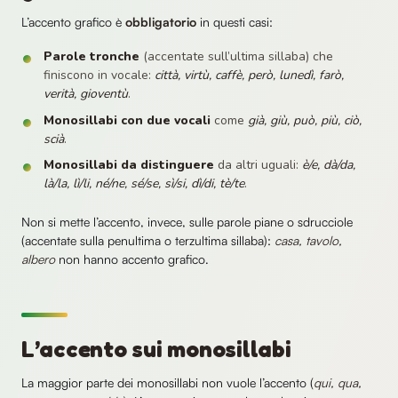
L’accento grafico è
obbligatorio
in questi casi:
Parole tronche
(accentate sull’ultima sillaba) che
finiscono in vocale:
città, virtù, caffè, però, lunedì, farò,
verità, gioventù
.
Monosillabi con due vocali
come
già, giù, può, più, ciò,
scià
.
Monosillabi da distinguere
da altri uguali:
è/e, dà/da,
là/la, lì/li, né/ne, sé/se, sì/si, dì/di, tè/te
.
Non si mette l’accento, invece, sulle parole piane o sdrucciole
(accentate sulla penultima o terzultima sillaba):
casa, tavolo,
albero
non hanno accento grafico.
L’accento sui monosillabi
La maggior parte dei monosillabi non vuole l’accento (
qui, qua,