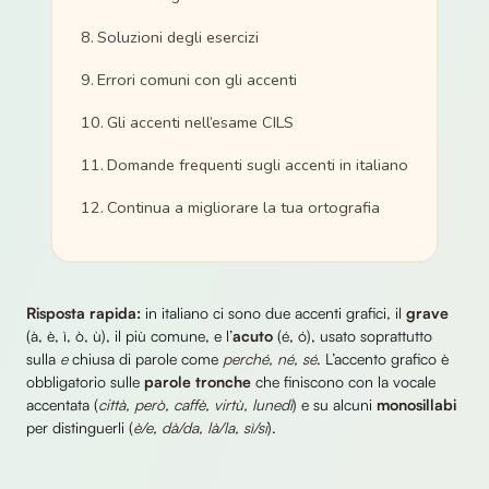
Soluzioni degli esercizi
Errori comuni con gli accenti
Gli accenti nell’esame CILS
Domande frequenti sugli accenti in italiano
Continua a migliorare la tua ortografia
Risposta rapida:
in italiano ci sono due accenti grafici, il
grave
(à, è, ì, ò, ù), il più comune, e l’
acuto
(é, ó), usato soprattutto
sulla
e
chiusa di parole come
perché, né, sé
. L’accento grafico è
obbligatorio sulle
parole tronche
che finiscono con la vocale
accentata (
città, però, caffè, virtù, lunedì
) e su alcuni
monosillabi
per distinguerli (
è/e, dà/da, là/la, sì/si
).