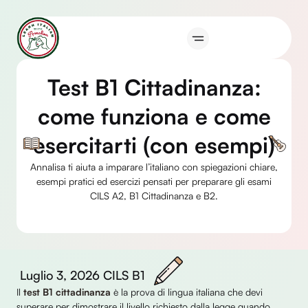
Vai
al
contenuto
Test B1 Cittadinanza:
come funziona e come
esercitarti (con esempi)
Annalisa ti aiuta a imparare l’italiano con spiegazioni chiare,
esempi pratici ed esercizi pensati per preparare gli esami
CILS A2, B1 Cittadinanza e B2.
Luglio 3, 2026
CILS B1
Il
test B1 cittadinanza
è la prova di lingua italiana che devi
superare per dimostrare il livello richiesto dalla legge quando