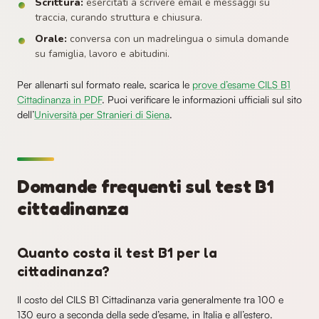
Scrittura:
esercitati a scrivere email e messaggi su
traccia, curando struttura e chiusura.
Orale:
conversa con un madrelingua o simula domande
su famiglia, lavoro e abitudini.
Per allenarti sul formato reale, scarica le
prove d’esame CILS B1
Cittadinanza in PDF
. Puoi verificare le informazioni ufficiali sul sito
dell’
Università per Stranieri di Siena
.
Domande frequenti sul test B1
cittadinanza
Quanto costa il test B1 per la
cittadinanza?
Il costo del CILS B1 Cittadinanza varia generalmente tra 100 e
130 euro a seconda della sede d’esame, in Italia e all’estero.