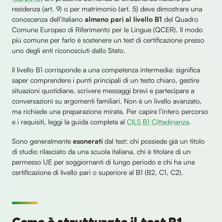
residenza (art. 9) o per matrimonio (art. 5) deve dimostrare una
conoscenza dell’italiano
almeno pari al livello B1
del Quadro
Comune Europeo di Riferimento per le Lingue (QCER). Il modo
più comune per farlo è sostenere un test di certificazione presso
uno degli enti riconosciuti dallo Stato.
Il livello B1 corrisponde a una competenza intermedia: significa
saper comprendere i punti principali di un testo chiaro, gestire
situazioni quotidiane, scrivere messaggi brevi e partecipare a
conversazioni su argomenti familiari. Non è un livello avanzato,
ma richiede una preparazione mirata. Per capire l’intero percorso
e i requisiti, leggi la guida completa al
CILS B1 Cittadinanza
.
Sono generalmente
esonerati
dal test: chi possiede già un titolo
di studio rilasciato da una scuola italiana, chi è titolare di un
permesso UE per soggiornanti di lungo periodo e chi ha una
certificazione di livello pari o superiore al B1 (B2, C1, C2).
Come è strutturato il test B1