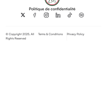
Politique de confidentialité
X
-
t
w
i
© Copyright 2025, All
Terms & Conditions
Privacy Policy
t
Rights Reserved
t
e
r