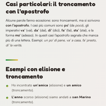
Casi particolari: il troncamento
con l’apostrofo
Alcune parole fanno eccezione: sono troncamenti, ma si scrivono
con l’apostrofo
. I casi più comuni sono
po’
(da
poco
), gli
imperativi
va’
(vai),
da’
(dai),
di’
(dici),
fa’
(fai),
sta’
(stai), e la
forma
mo’
(adesso). In questi casi l’apostrofo segnala che manca
più di una lettera. Esempi:
un po’ di pane
,
va’ a casa
,
fa’ presto
,
di’ la verità
.
Esempi con elisione e
troncamento
Ho incontrato
un’amica
(elisione) e
un amico
(troncamento).
L’anno
scorso (elisione) siamo andati a
san Marino
(troncamento).