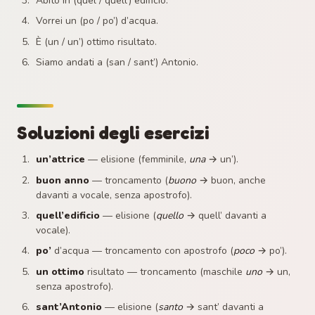
Abito in (quel / quell’) edificio.
Vorrei un (po / po’) d’acqua.
È (un / un’) ottimo risultato.
Siamo andati a (san / sant’) Antonio.
Soluzioni degli esercizi
un’attrice
— elisione (femminile,
una
→ un’).
buon anno
— troncamento (
buono
→ buon, anche
davanti a vocale, senza apostrofo).
quell’edificio
— elisione (
quello
→ quell’ davanti a
vocale).
po’
d’acqua — troncamento con apostrofo (
poco
→ po’).
un ottimo
risultato — troncamento (maschile
uno
→ un,
senza apostrofo).
sant’Antonio
— elisione (
santo
→ sant’ davanti a