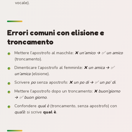
vocale).
Errori comuni con elisione e
troncamento
Mettere l’apostrofo al maschile:
❌ un’amico → ✅ un amico
(troncamento).
Dimenticare l’apostrofo al femminile:
❌ un amica → ✅
un’amica
(elisione).
Scrivere
po
senza apostrofo:
❌ un po di → ✅ un po’ di
.
Mettere l’apostrofo dopo un troncamento:
❌ buon’giorno
→ ✅ buon giorno
.
Confondere
qual è
(troncamento, senza apostrofo) con
qual’è
: si scrive
qual è
.