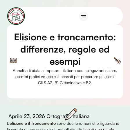
Vai
al
contenuto
Elisione e troncamento:
differenze, regole ed
esempi
Annalisa ti aiuta a imparare l’italiano con spiegazioni chiare,
esempi pratici ed esercizi pensati per preparare gli esami
CILS A2, B1 Cittadinanza e B2.
Aprile 23, 2026
Ortografia Italiana
L’
elisione e il troncamento
sono due fenomeni che riguardano
la caduta di una vocale o di una sillaba alla fine di una parola.