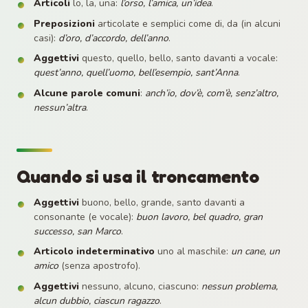
Articoli
lo, la, una:
l’orso, l’amica, un’idea
.
Preposizioni
articolate e semplici come di, da (in alcuni
casi):
d’oro, d’accordo, dell’anno
.
Aggettivi
questo, quello, bello, santo davanti a vocale:
quest’anno, quell’uomo, bell’esempio, sant’Anna
.
Alcune parole comuni
:
anch’io, dov’è, com’è, senz’altro,
nessun’altra
.
Quando si usa il troncamento
Aggettivi
buono, bello, grande, santo davanti a
consonante (e vocale):
buon lavoro, bel quadro, gran
successo, san Marco
.
Articolo indeterminativo
uno al maschile:
un cane, un
amico
(senza apostrofo).
Aggettivi
nessuno, alcuno, ciascuno:
nessun problema,
alcun dubbio, ciascun ragazzo
.