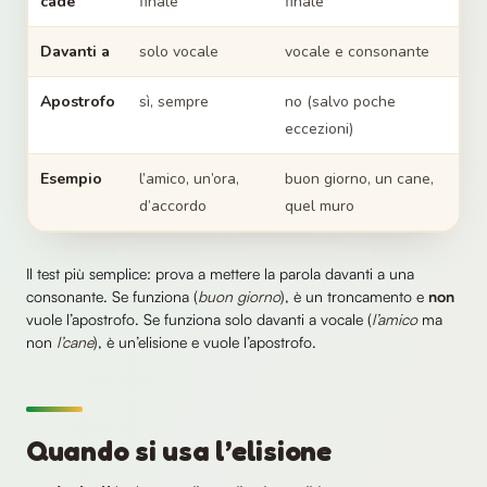
cade
finale
finale
Davanti a
solo vocale
vocale e consonante
Apostrofo
sì, sempre
no (salvo poche
eccezioni)
Esempio
l’amico, un’ora,
buon giorno, un cane,
d’accordo
quel muro
Il test più semplice: prova a mettere la parola davanti a una
consonante. Se funziona (
buon giorno
), è un troncamento e
non
vuole l’apostrofo. Se funziona solo davanti a vocale (
l’amico
ma
non
l’cane
), è un’elisione e vuole l’apostrofo.
Quando si usa l’elisione