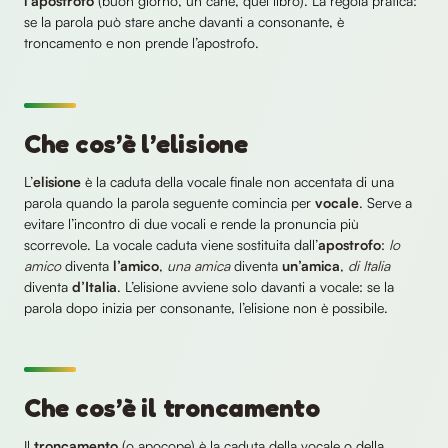
l’apostrofo
(buon giorno, un cane, quel libro). La regola pratica:
se la parola può stare anche davanti a consonante, è
troncamento e non prende l’apostrofo.
Che cos’è l’elisione
L’
elisione
è la caduta della vocale finale non accentata di una
parola quando la parola seguente comincia per
vocale
. Serve a
evitare l’incontro di due vocali e rende la pronuncia più
scorrevole. La vocale caduta viene sostituita dall’
apostrofo
:
lo
amico
diventa
l’amico
,
una amica
diventa
un’amica
,
di Italia
diventa
d’Italia
. L’elisione avviene solo davanti a vocale: se la
parola dopo inizia per consonante, l’elisione non è possibile.
Che cos’è il troncamento
Il
troncamento
(o apocope) è la caduta della vocale o della