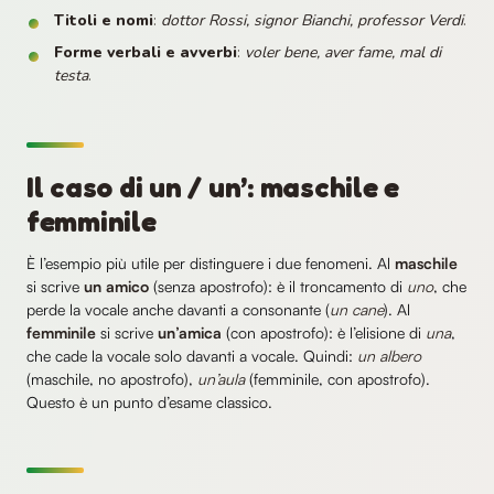
Titoli e nomi
:
dottor Rossi, signor Bianchi, professor Verdi
.
Forme verbali e avverbi
:
voler bene, aver fame, mal di
testa
.
Il caso di un / un’: maschile e
femminile
È l’esempio più utile per distinguere i due fenomeni. Al
maschile
si scrive
un amico
(senza apostrofo): è il troncamento di
uno
, che
perde la vocale anche davanti a consonante (
un cane
). Al
femminile
si scrive
un’amica
(con apostrofo): è l’elisione di
una
,
che cade la vocale solo davanti a vocale. Quindi:
un albero
(maschile, no apostrofo),
un’aula
(femminile, con apostrofo).
Questo è un punto d’esame classico.