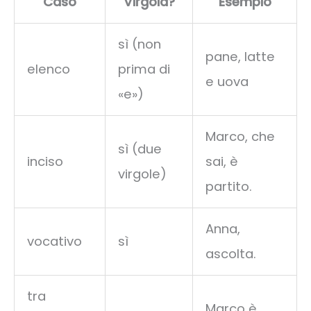
Caso
Virgola?
Esempio
sì (non
pane, latte
elenco
prima di
e uova
«e»)
Marco, che
sì (due
inciso
sai, è
virgole)
partito.
Anna,
vocativo
sì
ascolta.
tra
Marco è