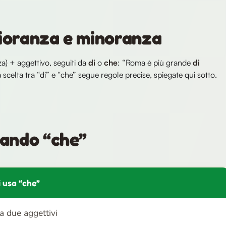
gioranza e minoranza
a) + aggettivo, seguiti da
di
o
che
: “Roma è più grande
di
 scelta tra “di” e “che” segue regole precise, spiegate qui sotto.
uando “che”
i usa “che”
ra due aggettivi