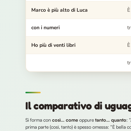
Marco è più alto di Luca
È
con i numeri
t
Ho più di venti libri
È
t
Il comparativo di ugua
Si forma con
così… come
oppure
tanto… quanto
: 
prima parte (così, tanto) è spesso omessa: “È bella c