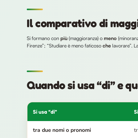
Il comparativo di mag
Si formano con
più
(maggioranza) o
meno
(minoranz
Firenze”; “Studiare è meno faticoso
che
lavorare”. La
Quando si usa “di” e q
Si usa “di”
S
tra due nomi o pronomi
t