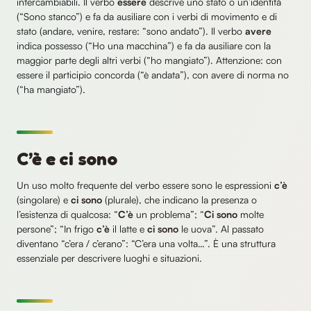
intercambiabili. Il verbo
essere
descrive uno stato o un’identità
(“Sono stanco”) e fa da ausiliare con i verbi di movimento e di
stato (andare, venire, restare: “sono andato”). Il verbo
avere
indica possesso (“Ho una macchina”) e fa da ausiliare con la
maggior parte degli altri verbi (“ho mangiato”). Attenzione: con
essere il participio concorda (“è andata”), con avere di norma no
(“ha mangiato”).
C’è e ci sono
Un uso molto frequente del verbo essere sono le espressioni
c’è
(singolare) e
ci sono
(plurale), che indicano la presenza o
l’esistenza di qualcosa: “
C’è
un problema”; “
Ci sono
molte
persone”; “In frigo
c’è
il latte e
ci sono
le uova”. Al passato
diventano “c’era / c’erano”: “C’era una volta…”. È una struttura
essenziale per descrivere luoghi e situazioni.