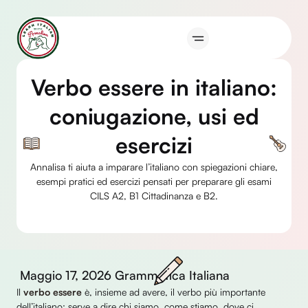
Vai
al
contenuto
Verbo essere in italiano:
coniugazione, usi ed
esercizi
Annalisa ti aiuta a imparare l’italiano con spiegazioni chiare,
esempi pratici ed esercizi pensati per preparare gli esami
CILS A2, B1 Cittadinanza e B2.
Maggio 17, 2026
Grammatica Italiana
Il
verbo essere
è, insieme ad avere, il verbo più importante
dell’italiano: serve a dire chi siamo, come stiamo, dove ci