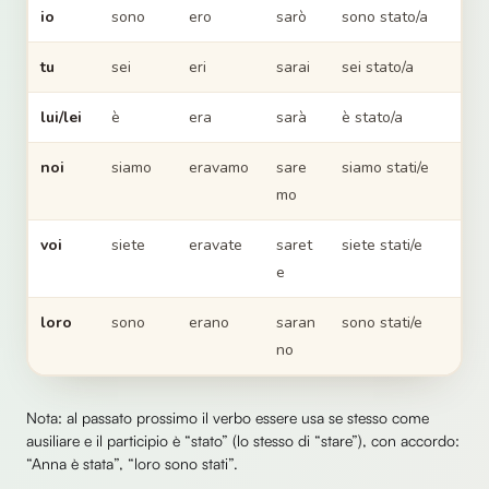
io
sono
ero
sarò
sono stato/a
tu
sei
eri
sarai
sei stato/a
lui/lei
è
era
sarà
è stato/a
noi
siamo
eravamo
sare
siamo stati/e
mo
voi
siete
eravate
saret
siete stati/e
e
loro
sono
erano
saran
sono stati/e
no
Nota: al passato prossimo il verbo essere usa se stesso come
ausiliare e il participio è “stato” (lo stesso di “stare”), con accordo:
“Anna è stata”, “loro sono stati”.