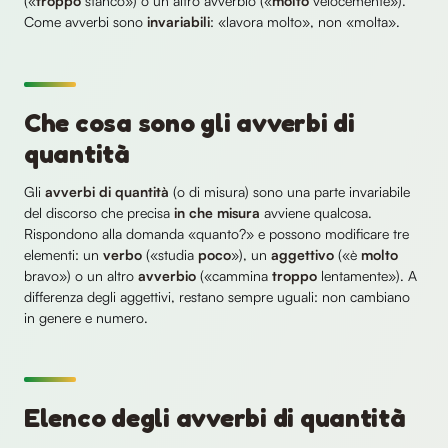
(«
troppo
stanco») o un altro avverbio («
molto
velocemente»).
Come avverbi sono
invariabili
: «lavora molto», non «molta».
Che cosa sono gli avverbi di
quantità
Gli
avverbi di quantità
(o di misura) sono una parte invariabile
del discorso che precisa
in che misura
avviene qualcosa.
Rispondono alla domanda «quanto?» e possono modificare tre
elementi: un
verbo
(«studia
poco
»), un
aggettivo
(«è
molto
bravo») o un altro
avverbio
(«cammina
troppo
lentamente»). A
differenza degli aggettivi, restano sempre uguali: non cambiano
in genere e numero.
Elenco degli avverbi di quantità