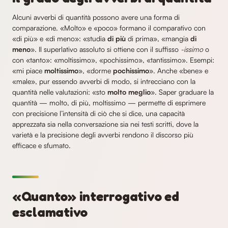
Alcuni avverbi di quantità possono avere una forma di
comparazione. «Molto» e «poco» formano il comparativo con
«di più» e «di meno»: «studia
di più
di prima», «mangia
di
meno
». Il superlativo assoluto si ottiene con il suffisso
-issimo
o
con «tanto»: «moltissimo», «pochissimo», «tantissimo». Esempi:
«mi piace
moltissimo
», «dorme
pochissimo
». Anche «bene» e
«male», pur essendo avverbi di modo, si intrecciano con la
quantità nelle valutazioni: «sto
molto meglio
». Saper graduare la
quantità — molto, di più, moltissimo — permette di esprimere
con precisione l’intensità di ciò che si dice, una capacità
apprezzata sia nella conversazione sia nei testi scritti, dove la
varietà e la precisione degli avverbi rendono il discorso più
efficace e sfumato.
«Quanto» interrogativo ed
esclamativo