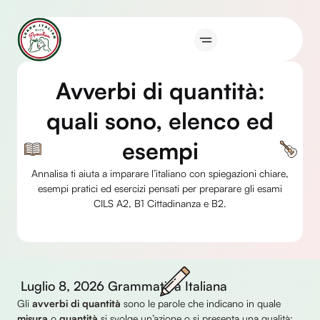
Vai
al
contenuto
Avverbi di quantità:
quali sono, elenco ed
esempi
Annalisa ti aiuta a imparare l’italiano con spiegazioni chiare,
esempi pratici ed esercizi pensati per preparare gli esami
CILS A2, B1 Cittadinanza e B2.
Luglio 8, 2026
Grammatica Italiana
Gli
avverbi di quantità
sono le parole che indicano in quale
misura
o
quantità
si svolge un’azione o si presenta una qualità: