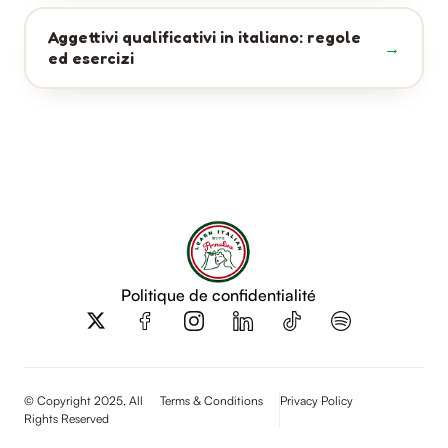
Aggettivi qualificativi in italiano: regole
ed esercizi
Politique de confidentialité
X
-
t
w
i
© Copyright 2025, All
Terms & Conditions
Privacy Policy
t
Rights Reserved
t