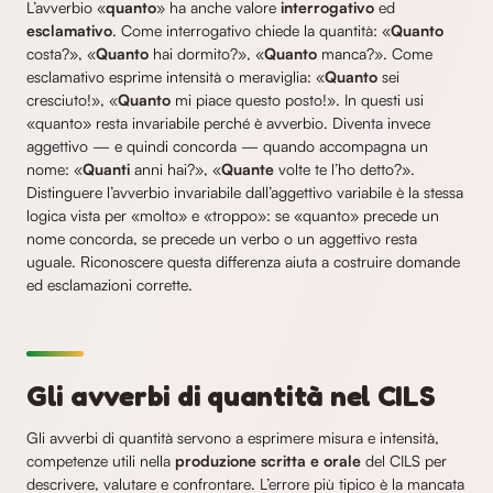
L’avverbio «
quanto
» ha anche valore
interrogativo
ed
esclamativo
. Come interrogativo chiede la quantità: «
Quanto
costa?», «
Quanto
hai dormito?», «
Quanto
manca?». Come
esclamativo esprime intensità o meraviglia: «
Quanto
sei
cresciuto!», «
Quanto
mi piace questo posto!». In questi usi
«quanto» resta invariabile perché è avverbio. Diventa invece
aggettivo — e quindi concorda — quando accompagna un
nome: «
Quanti
anni hai?», «
Quante
volte te l’ho detto?».
Distinguere l’avverbio invariabile dall’aggettivo variabile è la stessa
logica vista per «molto» e «troppo»: se «quanto» precede un
nome concorda, se precede un verbo o un aggettivo resta
uguale. Riconoscere questa differenza aiuta a costruire domande
ed esclamazioni corrette.
Gli avverbi di quantità nel CILS
Gli avverbi di quantità servono a esprimere misura e intensità,
competenze utili nella
produzione scritta e orale
del CILS per
descrivere, valutare e confrontare. L’errore più tipico è la mancata