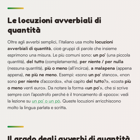
Le locuzioni avverbiali di
quantità
Oltre agli avverbi semplici, l’italiano usa molte
locuzioni
avverbiali di quantità
, cioè gruppi di parole che insieme
esprimono una misura. Le più comuni sono:
un po’
(una piccola
quantità),
del tutto
(completamente),
per niente / per nulla
(nessuna quantità),
più o meno
(all’incirca),
a malapena
(appena
appena),
ne più ne meno
. Esempi: «sono
un po’
stanco», «non
sono
per niente
d’accordo», «hai capito
del tutto
?», «costa
più
o meno
venti euro». Da notare la forma «
un po’
», che si scrive
sempre con l’apostrofo perché è il troncamento di «poco»: vedi
la lezione su
un po’ o un pò
. Queste locuzioni arricchiscono
molto la lingua parlata e scritta.
Il grado degli avverbi di quantità