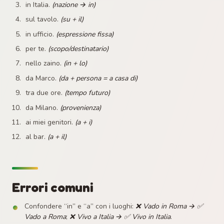
in Italia.
(nazione → in)
sul tavolo.
(su + il)
in ufficio.
(espressione fissa)
per te.
(scopo/destinatario)
nello zaino.
(in + lo)
da Marco.
(da + persona = a casa di)
tra due ore.
(tempo futuro)
da Milano.
(provenienza)
ai miei genitori.
(a + i)
al bar.
(a + il)
Errori comuni
Confondere “in” e “a” con i luoghi:
❌ Vado in Roma → ✅
Vado a Roma
;
❌ Vivo a Italia → ✅ Vivo in Italia
.