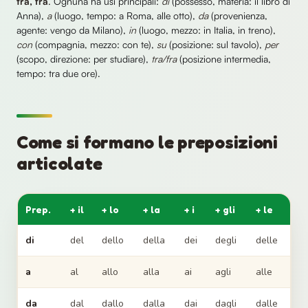
tra, fra
. Ognuna ha usi principali:
di
(possesso, materia: il libro di
Anna),
a
(luogo, tempo: a Roma, alle otto),
da
(provenienza,
agente: vengo da Milano),
in
(luogo, mezzo: in Italia, in treno),
con
(compagnia, mezzo: con te),
su
(posizione: sul tavolo),
per
(scopo, direzione: per studiare),
tra/fra
(posizione intermedia,
tempo: tra due ore).
Come si formano le preposizioni
articolate
Prep.
+ il
+ lo
+ la
+ i
+ gli
+ le
di
del
dello
della
dei
degli
delle
a
al
allo
alla
ai
agli
alle
da
dal
dallo
dalla
dai
dagli
dalle