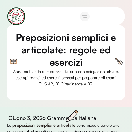
Vai
al
contenuto
Preposizioni semplici e
articolate: regole ed
esercizi
Annalisa ti aiuta a imparare l’italiano con spiegazioni chiare,
esempi pratici ed esercizi pensati per preparare gli esami
CILS A2, B1 Cittadinanza e B2.
Giugno 3, 2026
Grammatica Italiana
Le
preposizioni semplici e articolate
sono piccole parole che
collegano gli elementi della frase e indicano relazioni di luogo,