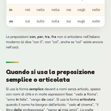
in
nel
nello
nella
nei
negli
nelle
su
sul
sullo
sulla
sui
sugli
sulle
Le preposizioni
con, per, tra, fra
non si articolano nell’italiano
moderno (si dice “con il”, non “col”, anche se “col” esiste ancora
nell’uso).
Quando si usa la preposizione
semplice o articolata
Si usa la forma
semplice
davanti a nomi senza articolo, spesso
con nomi di città e in molte espressioni fisse: “vado
a
Roma”,
“sono
in
Italia”, “vengo
da
casa”. Si usa la forma
articolata
quando il nome ha bisogno dell’articolo: “vado
al
cinema”, “il
libro
della
professoressa”, “penso
ai
miei amici”. La scelta