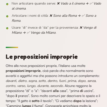
Non articolare quando serve:
❌ Vado a il cinema → ✅ Vado
al cinema
.
Articolare i nomi di città:
❌ Sono alla Roma → ✅ Sono a
Roma
.
Usare “di” invece di “da” per la provenienza:
❌ Vengo di
Milano → ✅ Vengo da Milano
.
Le preposizioni improprie
Oltre alle nove preposizioni proprie, l’italiano usa molte
preposizioni improprie
, cioè parole che normalmente sono
avverbi o aggettivi ma che possono introdurre un complemento:
davanti, dietro, sopra, sotto, dentro, fuori, prima, dopo, senza,
contro, verso, lungo, durante, secondo
. Alcune reggono la
preposizione “di” o “a”: “davanti
alla
casa”, “prima
di
uscire”,
“dopo
il
pranzo”. Sono molto comuni per descrivere lo spazio e il
tempo: “Il gatto è
sotto
il tavolo”; “Ci vediamo
dopo
la lezione”;
“Cammino
lungo
il fiume”. Conoscerle arricchisce molto la