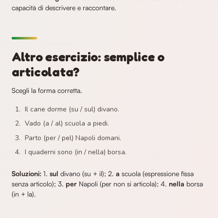
capacità di descrivere e raccontare.
Altro esercizio: semplice o
articolata?
Scegli la forma corretta.
Il cane dorme (su / sul) divano.
Vado (a / al) scuola a piedi.
Parto (per / pel) Napoli domani.
I quaderni sono (in / nella) borsa.
Soluzioni:
1.
sul
divano (su + il); 2.
a
scuola (espressione fissa
senza articolo); 3.
per
Napoli (per non si articola); 4.
nella
borsa
(in + la).