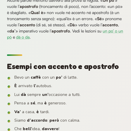
Alcune parole mettono davvero alla prova la regola. «
Un po’
»
vuole l’
apostrofo
(troncamento di poco), non l’accento: «un pò»
è sbagliato. «
Qual è
» non vuole né accento né apostrofo (è un
troncamento senza segno): «qual’è» è un errore. «
Sé
» pronome
vuole l’
accento
(di sé, sé stesso). «
Dà
» verbo vuole l’
accento
,
«
da’
» imperativo vuole l’
apostrofo
. Vedi le lezioni su
un po’ o un
pò
e
dà o da
.
Esempi con accento e apostrofo
Bevo un
caffè
con un
po’
di latte.
È
arrivato
l’
autobus.
Lui
dà
sempre
un’
occasione a tutti.
Pensa a
sé
, ma
è
generoso.
Va’
a casa,
è
tardi.
Siamo
d’accordo
:
però
con calma.
Che
bell’
idea,
davvero
!