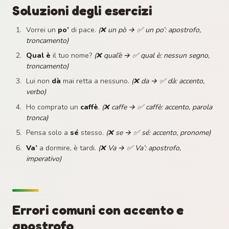
Soluzioni degli esercizi
Vorrei un
po’
di pace.
(❌ un pò → ✅ un po’: apostrofo,
troncamento)
Qual è
il tuo nome?
(❌ qual’è → ✅ qual è: nessun segno,
troncamento)
Lui non
dà
mai retta a nessuno.
(❌ da → ✅ dà: accento,
verbo)
Ho comprato un
caffè
.
(❌ caffe → ✅ caffè: accento, parola
tronca)
Pensa solo a
sé
stesso.
(❌ se → ✅ sé: accento, pronome)
Va’
a dormire, è tardi.
(❌ Va → ✅ Va’: apostrofo,
imperativo)
Errori comuni con accento e
apostrofo