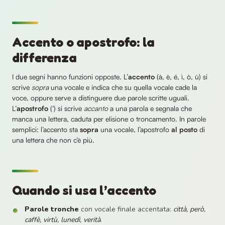
Accento o apostrofo: la
differenza
I due segni hanno funzioni opposte. L’
accento
(à, è, é, ì, ò, ù) si
scrive
sopra
una vocale e indica che su quella vocale cade la
voce, oppure serve a distinguere due parole scritte uguali.
L’
apostrofo
(‘) si scrive
accanto
a una parola e segnala che
manca una lettera, caduta per elisione o troncamento. In parole
semplici: l’accento sta
sopra
una vocale, l’apostrofo
al posto
di
una lettera che non c’è più.
Quando si usa l’accento
Parole tronche
con vocale finale accentata:
città, però,
caffè, virtù, lunedì, verità
.