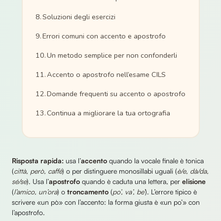
Soluzioni degli esercizi
Errori comuni con accento e apostrofo
Un metodo semplice per non confonderli
Accento o apostrofo nell’esame CILS
Domande frequenti su accento o apostrofo
Continua a migliorare la tua ortografia
Risposta rapida:
usa l’
accento
quando la vocale finale è tonica
(
città, però, caffè
) o per distinguere monosillabi uguali (
è/e, dà/da,
sé/se
). Usa l’
apostrofo
quando è caduta una lettera, per
elisione
(
l’amico, un’ora
) o
troncamento
(
po’, va’, be’
). L’errore tipico è
scrivere «un pò» con l’accento: la forma giusta è «un po’» con
l’apostrofo.