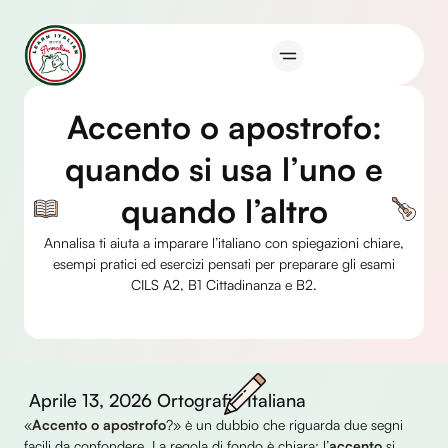
Vai
al
contenuto
Accento o apostrofo:
quando si usa l’uno e
quando l’altro
Annalisa ti aiuta a imparare l’italiano con spiegazioni chiare,
esempi pratici ed esercizi pensati per preparare gli esami
CILS A2, B1 Cittadinanza e B2.
Aprile 13, 2026
Ortografia Italiana
«
Accento o apostrofo
?» è un dubbio che riguarda due segni
facili da confondere. La regola di fondo è chiara: l’
accento
si