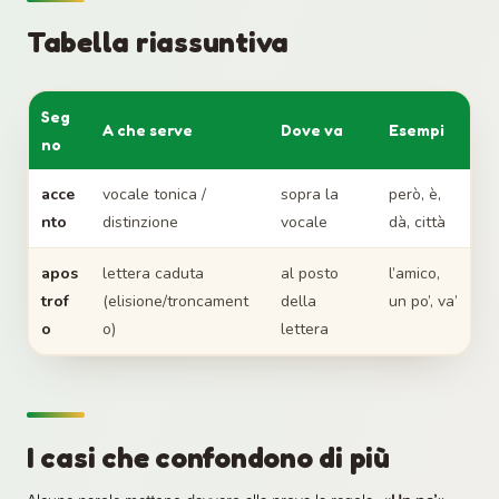
Tabella riassuntiva
Seg
A che serve
Dove va
Esempi
no
acce
vocale tonica /
sopra la
però, è,
nto
distinzione
vocale
dà, città
apos
lettera caduta
al posto
l’amico,
trof
(elisione/troncament
della
un po’, va’
o
o)
lettera
I casi che confondono di più