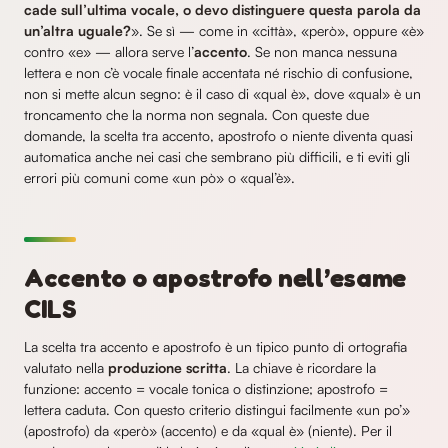
cade sull’ultima vocale, o devo distinguere questa parola da
un’altra uguale?
». Se sì — come in «città», «però», oppure «è»
contro «e» — allora serve l’
accento
. Se non manca nessuna
lettera e non c’è vocale finale accentata né rischio di confusione,
non si mette alcun segno: è il caso di «qual è», dove «qual» è un
troncamento che la norma non segnala. Con queste due
domande, la scelta tra accento, apostrofo o niente diventa quasi
automatica anche nei casi che sembrano più difficili, e ti eviti gli
errori più comuni come «un pò» o «qual’è».
Accento o apostrofo nell’esame
CILS
La scelta tra accento e apostrofo è un tipico punto di ortografia
valutato nella
produzione scritta
. La chiave è ricordare la
funzione: accento = vocale tonica o distinzione; apostrofo =
lettera caduta. Con questo criterio distingui facilmente «un po’»
(apostrofo) da «però» (accento) e da «qual è» (niente). Per il