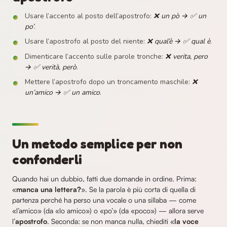
Usare l’accento al posto dell’apostrofo:
❌ un pò → ✅ un
po’
.
Usare l’apostrofo al posto del niente:
❌ qual’è → ✅ qual è
.
Dimenticare l’accento sulle parole tronche:
❌ verita, pero
→ ✅ verità, però
.
Mettere l’apostrofo dopo un troncamento maschile:
❌
un’amico → ✅ un amico
.
Un metodo semplice per non
confonderli
Quando hai un dubbio, fatti due domande in ordine. Prima:
«
manca una lettera?
». Se la parola è più corta di quella di
partenza perché ha perso una vocale o una sillaba — come
«l’amico» (da «lo amico») o «po’» (da «poco») — allora serve
l’
apostrofo
. Seconda: se non manca nulla, chiediti «
la voce