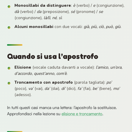
Monosillabi da distinguere
:
è
(verbo) /
e
(congiunzione),
dà
(verbo) /
da
(preposizione),
sé
(pronome) /
se
(congiunzione),
là/lì
,
né
,
sì
.
Alcuni monosillabi
con due vocali:
già, più, ciò, può, giù
.
Quando si usa l’apostrofo
Elisione
(vocale caduta davanti a vocale):
l’amico, un’ora,
d’accordo, quest’anno, com’è
.
Troncamento con apostrofo
(parola tagliata):
po’
(poco),
va’
(vai),
da’
(dai),
di’
(dici),
fa’
(fai),
be’
(bene),
mo’
(adesso).
In tutti questi casi manca una lettera: l’apostrofo la sostituisce.
Approfondisci nella lezione su
elisione e troncamento
.